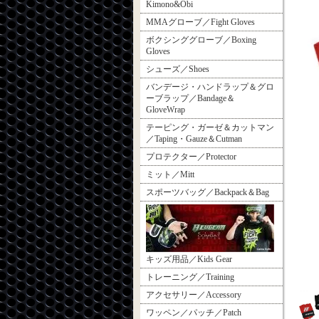
Kimono&Obi
MMAグローブ／Fight Gloves
ボクシンググローブ／Boxing
Gloves
シューズ／Shoes
バンデージ・ハンドラップ＆グロ
ーブラップ／Bandage＆
GloveWrap
テーピング・ガーゼ＆カットマン
／Taping・Gauze＆Cutman
プロテクター／Protector
ミット／Mitt
スポーツバッグ／Backpack＆Bag
キッズ用品／Kids Gear
トレーニング／Training
アクセサリー／Accessory
ワッペン／パッチ／Patch