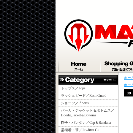
ホー
ホー
トップス／Tops
ラッシュガード／Rash Guard
ショーツ／ Shorts
パーカ・ジャケット＆ボトムス／
Hoodie,Jacket＆Bottoms
帽子・バンダナ／Cap＆Bandana
柔術着・帯／Jiu-Jitsu Gi