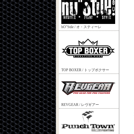
hO"Stile / オ・スティーレ
TOP BOXER / トップボクサー
REVGEAR / レヴギアー