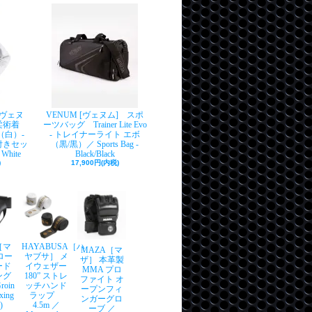
[ヴェヌ
VENUM [ヴェヌム] スポ
ン柔術着
ーツバッグ Trainer Lite Evo
r（白）-
- トレイナーライト エボ
付きセッ
（黒/黒）／ Sports Bag -
 White
Black/Black
)
17,900円(内税)
［マ
HAYABUSA［ハ
MAZA［マ
ロー
ヤブサ］ メ
ザ］ 本革製
ード
イウェザー
MMA プロ
ング
180” ストレ
ファイト オ
oin
ッチハンド
ープンフィ
xing
ラップ
ンガーグロ
)
4.5m ／
ーブ ／