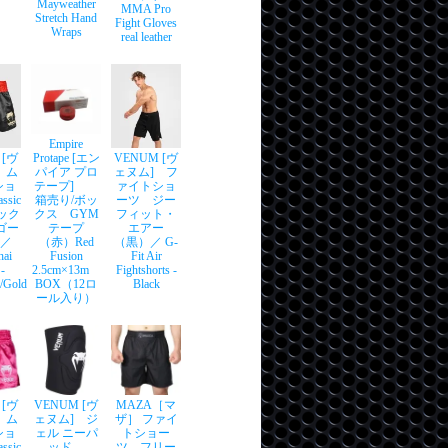
Mayweather
MMA Pro
Stretch Hand
Fight Gloves
Wraps
real leather
Empire
 [ヴ
Protape [エン
VENUM [ヴ
 ム
パイア プロ
ェヌム] フ
ショ
テープ]
ァイトショ
sic
箱売り/ボッ
ーツ ジー
シック
クス GYM
フィット・
/ゴー
テープ
エアー
 ／
（赤）Red
（黒）／ G-
hai
Fusion
Fit Air
 -
2.5cm×13m
Fightshorts -
/Gold
BOX（12ロ
Black
ール入り）
 [ヴ
VENUM [ヴ
MAZA［マ
 ム
ェヌム] ジ
ザ］ ファイ
ショ
ェル ニーパ
トショー
sic
ッド
ツ フリー