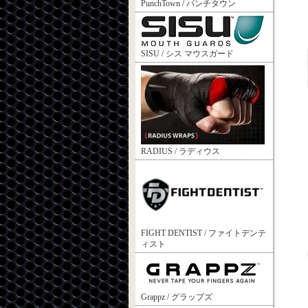
PunchTown / パンチタウン
SISU / シス マウスガード
RADIUS / ラディウス
FIGHT DENTIST / ファイトデンテ
ィスト
Grappz / グラップズ