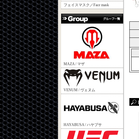
フェイスマスク／Face mask
MAZA / マザ
VENUM / ヴェヌム
HAYABUSA / ハヤブサ