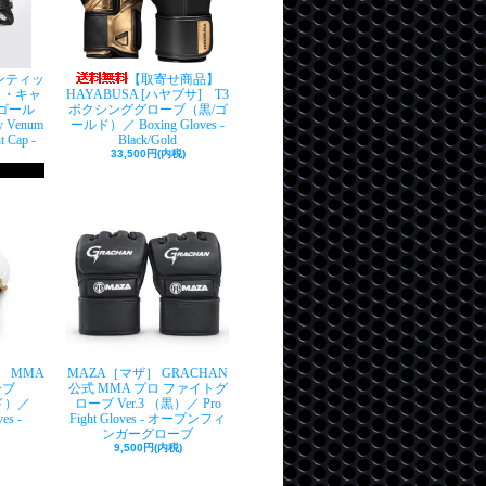
センティッ
【取寄せ商品】
ト・キャ
HAYABUSA [ハヤブサ] T3
ゴール
ボクシンググローブ（黒/ゴ
y Venum
ールド）／ Boxing Gloves -
t Cap -
Black/Gold
33,500円(内税)
］ MMA
MAZA［マザ］ GRACHAN
ーブ
公式 MMA プロ ファイトグ
ルド）／
ローブ Ver.3 （黒）／ Pro
es -
Fight Gloves - オープンフィ
ンガーグローブ
9,500円(内税)