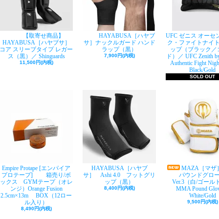
【取寄せ商品】
HAYABUSA［ハヤブ
UFC ゼニス オー
HAYABUSA［ハヤブサ］
サ］ナックルガード ハンド
ク・ファイトナイ
コア スリーブタイプ レガー
ラップ（黒）
ップ（ブラック／
ス（黒）／ Shinguards
7,900円(内税)
ド）／ UFC Zenith b
11,500円(内税)
Authentic Fight Nigh
Black/Gold
SOLD OUT
Empire Protape [エンパイア
HAYABUSA［ハヤブ
MAZA［マザ
プロテープ] 箱売り/ボ
サ］ Ashi 4.0 フットグリ
パウンドグロ
ックス GYMテープ（オレ
ップ（黒）
Ver.3（白/ゴー
ンジ）Orange Fusion
8,400円(内税)
MMA Pound Glov
2.5cm×13m BOX（12ロー
White/Gold
ル入り）
9,500円(内税)
8,490円(内税)