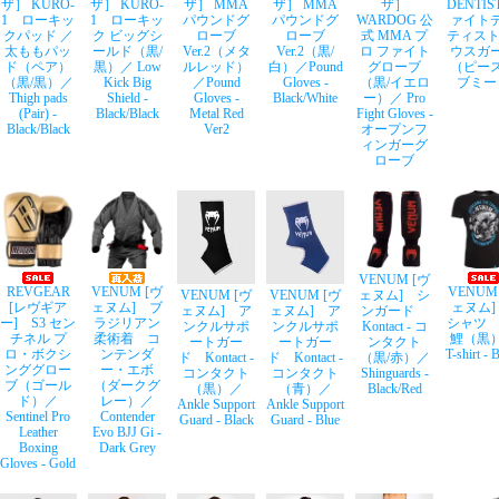
ザ］ KURO-
ザ］ KURO-
ザ］ MMA
ザ］ MMA
ザ］
DENTIS
1 ローキッ
1 ローキッ
パウンドグ
パウンドグ
WARDOG 公
ァイト
クパッド ／
ク ビッグシ
ローブ
ローブ
式 MMA プ
ティスト
太ももパッ
ールド（黒/
Ver.2（メタ
Ver.2（黒/
ロ ファイト
ウスガ
ド（ペア）
黒）／ Low
ルレッド）
白）／Pound
グローブ
（ピー
（黒/黒）／
Kick Big
／Pound
Gloves -
（黒/イエロ
ブミー
Thigh pads
Shield -
Gloves -
Black/White
ー）／ Pro
(Pair) -
Black/Black
Metal Red
Fight Gloves -
Black/Black
Ver2
オープンフ
ィンガーグ
ローブ
VENUM [ヴ
REVGEAR
VENUM [ヴ
VENUM
VENUM [ヴ
ェヌム] シ
VENUM [ヴ
[レヴギア
ェヌム] ブ
ェヌム]
ェヌム] ア
ンガード
ェヌム] ア
ー] S3 セン
ラジリアン
シャツ 
ンクルサポ
Kontact - コ
ンクルサポ
チネル プ
柔術着 コ
鯉（黒
ートガー
ンタクト
ートガー
ロ・ボクシ
ンテンダ
T-shirt - 
ド Kontact -
（黒/赤）／
ド Kontact -
ンググロー
ー・エボ
コンタクト
Shinguards -
コンタクト
ブ（ゴール
（ダークグ
（青）／
Black/Red
（黒）／
ド）／
レー）／
Ankle Support
Ankle Support
Sentinel Pro
Contender
Guard - Blue
Guard - Black
Leather
Evo BJJ Gi -
Boxing
Dark Grey
Gloves - Gold