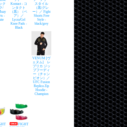
シック
Kontact - コ
スタイル
ク/
ンタクト
（黒/グレ
uay
（黒）（ペ
ー）／ Fight
ts -
ア）／
Shorts Free
ite
Lycra/Gel
Style -
Knee Pads -
black/grey
Black
VENUM [ヴ
ェヌム] レ
プリカ ジッ
プフーディ
ー（チャン
ピオン）／
UFC Fusion
Replica Zip
Hoodie -
Champion
GHT
FIGHT