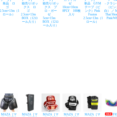
単品 ロ
箱売り/ボッ
箱売り/ボッ
ゼ
単品 GYM
- クラ
ゴ
クス ロ
クス プ
10cm×10cm
テープ（ピ
（ピン
2.5cm×13m（1
ゴ
ロ・ガー
8PLY 100枚
ンク）Pink
白） ／ M
ロール）
2.5cm×13m
ゼ
入り
Fusion
Thai Shor
BOX（12ロ
5cm×15m
2.5cm×13m（1
Pink/Wh
ール入り）
BOX（12ロ
ロール）
ール入り）
MAZA［マ
MAZA［マ
MAZA［マ
MAZA［マ
MAZA［マ
FI