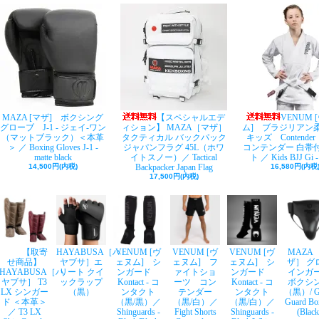
MAZA [マザ] ボクシング
【スペシャルエデ
VENUM 
グローブ J-1 - ジェイ-ワン
ィション】 MAZA［マザ］
ム] ブラジリア
（マットブラック）＜本革
タクティカル バックパック
キッズ Contende
＞ ／ Boxing Gloves J-1 -
ジャパンフラグ 45L（ホワ
コンテンダー 白帯
matte black
イトスノー）／ Tactical
ト ／ Kids BJJ Gi -
14,500円(内税)
Backpacker Japan Flag
16,580円(内税
17,500円(内税)
【取寄
HAYABUSA［ハ
VENUM [ヴ
VENUM [ヴ
VENUM [ヴ
MAZA
せ商品】
ヤブサ］エ
ェヌム] シ
ェヌム] フ
ェヌム] シ
ザ］ グ
HAYABUSA［ハ
リート クイ
ンガード
ァイトショ
ンガード
インガ
ヤブサ］ T3
ックラップ
Kontact - コ
ーツ コン
Kontact - コ
ボクシ
LX シンガー
（黒）
ンタクト
テンダー
ンタクト
（黒）/ Gr
ド ＜本革＞
（黒/黒）／
（黒/白）／
（黒/白）／
Guard Bo
／ T3 LX
Shinguards -
Fight Shorts
Shinguards -
(Black