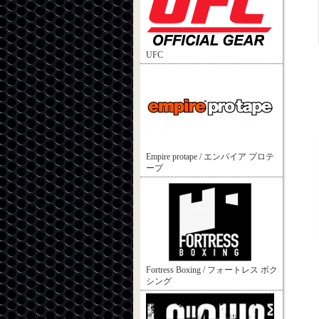
UFC
Empire protape / エンパイア プロテ
ープ
Fortress Boxing / フォートレス ボク
シング