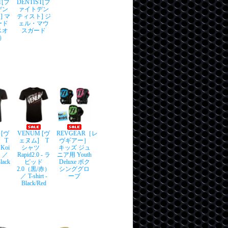
T[フ
DENTIST[フ
デン
ァイトデン
] マ
ティスト] ジ
ード
ェル・マウ
スオ
スガード
）
 [ヴ
VENUM [ヴ
REVGEAR［レ
 T
ェヌム] T
ヴギアー］
Koi
シャツ
キッズ ジュ
）／
Rapid2.0 - ラ
ニア用 Youth
Black
ピッド
Deluxe ボク
2.0（黒/赤）
シンググロ
／ T-shirt -
ーブ
Black/Red