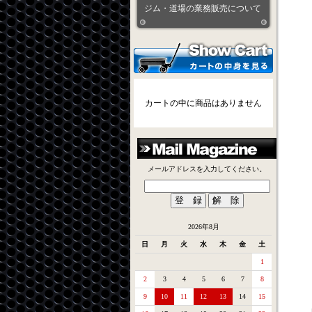
ジム・道場の業務販売について
カートの中に商品はありません
メールアドレスを入力してください。
2026年8月
日
月
火
水
木
金
土
1
2
3
4
5
6
7
8
9
10
11
12
13
14
15