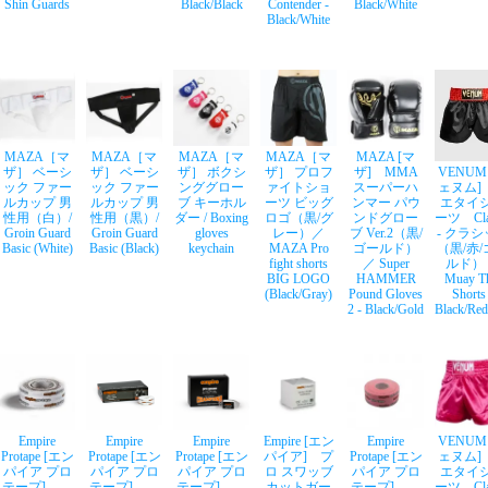
Shin Guards
Black/Black
Contender -
Black/White
Black/White
MAZA［マ
MAZA［マ
MAZA［マ
MAZA［マ
MAZA [マ
ザ］ ベーシ
ザ］ ベーシ
ザ］ ボクシ
ザ］ プロフ
ザ] MMA
VENUM
ック ファー
ック ファー
ンググロー
ァイトショ
スーパーハ
ェヌム]
ルカップ 男
ルカップ 男
ブ キーホル
ーツ ビッグ
ンマー パウ
エタイ
性用（白）/
性用（黒）/
ダー / Boxing
ロゴ（黒/グ
ンドグロー
ーツ Clas
Groin Guard
Groin Guard
gloves
レー）／
ブ Ver.2（黒/
- クラ
Basic (White)
Basic (Black)
keychain
MAZA Pro
ゴールド）
（黒/赤
fight shorts
／ Super
ルド）
BIG LOGO
HAMMER
Muay T
(Black/Gray)
Pound Gloves
Shorts
2 - Black/Gold
Black/Red
Empire
Empire
Empire
Empire [エン
Empire
VENUM
Protape [エン
Protape [エン
Protape [エン
パイア] プ
Protape [エン
ェヌム]
パイア プロ
パイア プロ
パイア プロ
ロ スワッブ
パイア プロ
エタイ
テープ]
テープ]
テープ]
カットガー
テープ]
ーツ Clas