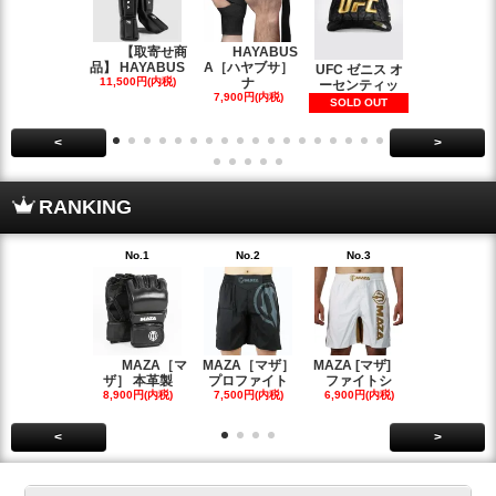
【取寄せ商
HAYABUS
【
品】 HAYABUS
A［ハヤブサ］
せ商品】 HA
UFC ゼニス オ
11,500円(内税)
ナ
BUS
ーセンティッ
7,900円(内税)
33,500円(内
SOLD OUT
<
>
RANKING
No.1
No.2
No.3
No.4
MAZA［マ
MAZA［マザ］
MAZA [マザ]
Grapp
ザ］ 本革製
プロファイト
ファイトシ
ラップズ
8,900円(内税)
7,500円(内税)
6,900円(内税)
6,700円(内
<
>