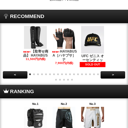
RECOMMEND
【取寄せ商
HAYABUS
【
品】 HAYABUS
A［ハヤブサ］
せ商品】 HA
UFC ゼニス オ
11,500円(内税)
ナ
BUS
ーセンティッ
7,900円(内税)
33,500円(内
SOLD OUT
<
>
RANKING
No.1
No.2
No.3
No.4