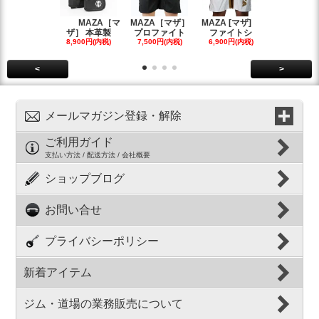
MAZA［マ
MAZA［マザ］
MAZA [マザ]
Grapp
ザ］ 本革製
プロファイト
ファイトシ
ラップズ
8,900円(内税)
7,500円(内税)
6,900円(内税)
6,700円(内
<
>
メールマガジン登録・解除
ご利用ガイド
支払い方法 / 配送方法 / 会社概要
ショップブログ
お問い合せ
プライバシーポリシー
新着アイテム
ジム・道場の業務販売について