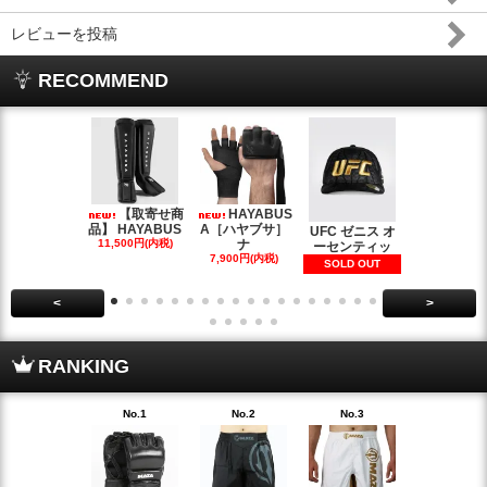
レビューを投稿
RECOMMEND
【取寄せ商
HAYABUS
【
品】 HAYABUS
A［ハヤブサ］
せ商品】 HA
UFC ゼニス オ
11,500円(内税)
ナ
BUS
ーセンティッ
7,900円(内税)
33,500円(内
SOLD OUT
<
>
RANKING
No.1
No.2
No.3
No.4