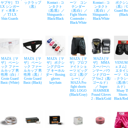
ヤブサ］ T3
ックラップ
Kontact - コ
ーツ コン
Kontact - コ
ボクシ
LX シンガー
（黒）
ンタクト
テンダー
ンタクト
（黒）/ Gr
ド ＜本革＞
（黒/黒）／
（黒/白）／
（黒/白）／
Guard Bo
／ T3 LX
Shinguards -
Fight Shorts
Shinguards -
(Black
Shin Guards
Black/Black
Contender -
Black/White
Black/White
MAZA［マ
MAZA［マ
MAZA［マ
MAZA［マ
MAZA [マ
ザ］ ベーシ
ザ］ ベーシ
ザ］ ボクシ
ザ］ プロフ
ザ] MMA
VENUM
ック ファー
ック ファー
ンググロー
ァイトショ
スーパーハ
ェヌム]
ルカップ 男
ルカップ 男
ブ キーホル
ーツ ビッグ
ンマー パウ
エタイ
性用（白）/
性用（黒）/
ダー / Boxing
ロゴ（黒/グ
ンドグロー
ーツ Clas
Groin Guard
Groin Guard
gloves
レー）／
ブ Ver.2（黒/
- クラ
Basic (White)
Basic (Black)
keychain
MAZA Pro
ゴールド）
（黒/赤
fight shorts
／ Super
ルド）
BIG LOGO
HAMMER
Muay T
(Black/Gray)
Pound Gloves
Shorts
2 - Black/Gold
Black/Red