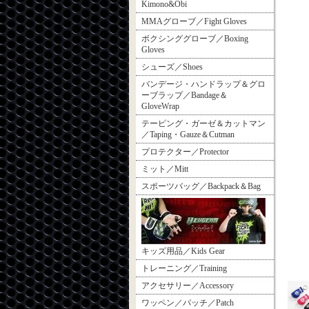
Kimono&Obi
MMAグローブ／Fight Gloves
ボクシンググローブ／Boxing
Gloves
シューズ／Shoes
バンデージ・ハンドラップ＆グロ
ーブラップ／Bandage＆
GloveWrap
テーピング・ガーゼ＆カットマン
／Taping・Gauze＆Cutman
プロテクター／Protector
ミット／Mitt
スポーツバッグ／Backpack＆Bag
キッズ用品／Kids Gear
トレーニング／Training
アクセサリー／Accessory
ワッペン／パッチ／Patch