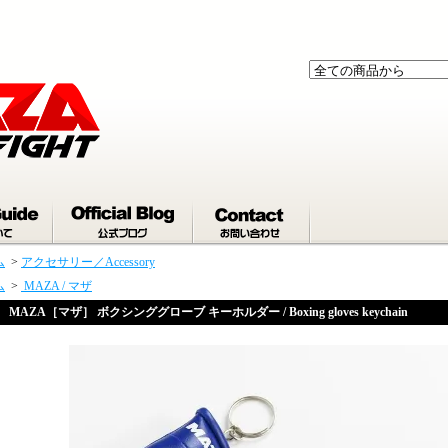
ム
>
アクセサリー／Accessory
ム
>
MAZA / マザ
MAZA［マザ］ ボクシンググローブ キーホルダー / Boxing gloves keychain