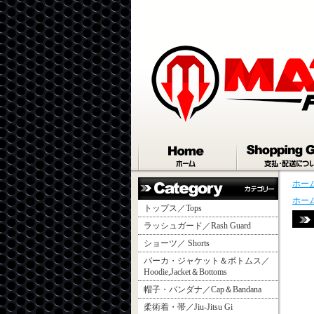
ホー
ホー
トップス／Tops
ラッシュガード／Rash Guard
ショーツ／ Shorts
パーカ・ジャケット＆ボトムス／
Hoodie,Jacket＆Bottoms
帽子・バンダナ／Cap＆Bandana
柔術着・帯／Jiu-Jitsu Gi