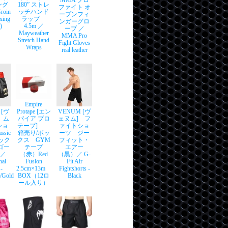
MMA プロ
ング
180” ストレ
ファイト オ
oin
ッチハンド
ープンフィ
xing
ラップ
ンガーグロ
)
4.5m ／
ーブ ／
Mayweather
MMA Pro
Stretch Hand
Fight Gloves
Wraps
real leather
Empire
 [ヴ
Protape [エン
VENUM [ヴ
 ム
パイア プロ
ェヌム] フ
ショ
テープ]
ァイトショ
sic
箱売り/ボッ
ーツ ジー
シック
クス GYM
フィット・
/ゴー
テープ
エアー
 ／
（赤）Red
（黒）／ G-
hai
Fusion
Fit Air
 -
2.5cm×13m
Fightshorts -
/Gold
BOX（12ロ
Black
ール入り）