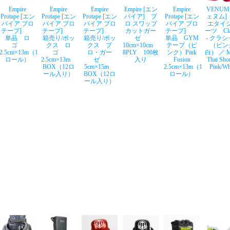
Empire
Empire
Empire
Empire [エン
Empire
VENUM
Protape [エン
Protape [エン
Protape [エン
パイア] プ
Protape [エン
ェヌム]
パイア プロ
パイア プロ
パイア プロ
ロ スワッブ
パイア プロ
エタイ
テープ]
テープ]
テープ]
カットガー
テープ]
ーツ Clas
単品 ロ
箱売り/ボッ
箱売り/ボッ
ゼ
単品 GYM
- クラ
ゴ
クス ロ
クス プ
10cm×10cm
テープ（ピ
（ピン
2.5cm×13m（1
ゴ
ロ・ガー
8PLY 100枚
ンク）Pink
白） ／ M
ロール）
2.5cm×13m
ゼ
入り
Fusion
Thai Shor
BOX（12ロ
5cm×15m
2.5cm×13m（1
Pink/Wh
ール入り）
BOX（12ロ
ロール）
ール入り）