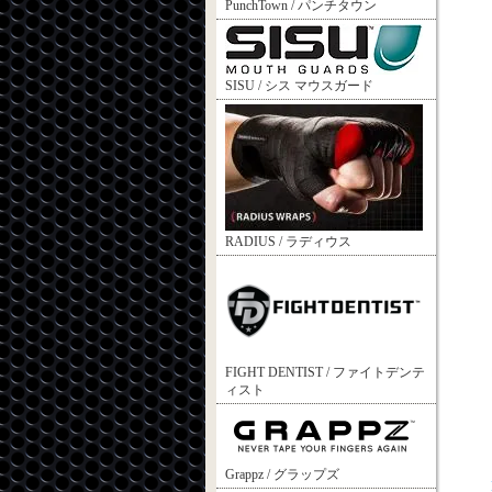
PunchTown / パンチタウン
SISU / シス マウスガード
RADIUS / ラディウス
FIGHT DENTIST / ファイトデンテ
ィスト
Grappz / グラップズ