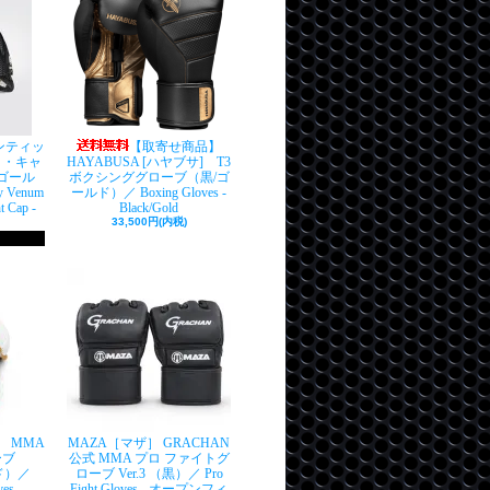
センティッ
【取寄せ商品】
ト・キャ
HAYABUSA [ハヤブサ] T3
ゴール
ボクシンググローブ（黒/ゴ
y Venum
ールド）／ Boxing Gloves -
t Cap -
Black/Gold
33,500円(内税)
］ MMA
MAZA［マザ］ GRACHAN
ーブ
公式 MMA プロ ファイトグ
ルド）／
ローブ Ver.3 （黒）／ Pro
es -
Fight Gloves - オープンフィ