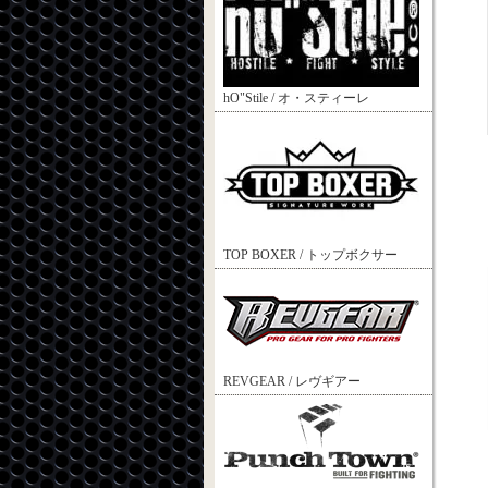
hO"Stile / オ・スティーレ
TOP BOXER / トップボクサー
REVGEAR / レヴギアー