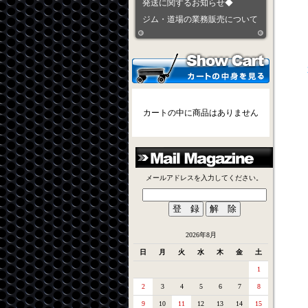
発送に関するお知らせ◆
ジム・道場の業務販売について
カートの中に商品はありません
メールアドレスを入力してください。
2026年8月
日
月
火
水
木
金
土
1
2
3
4
5
6
7
8
9
10
11
12
13
14
15