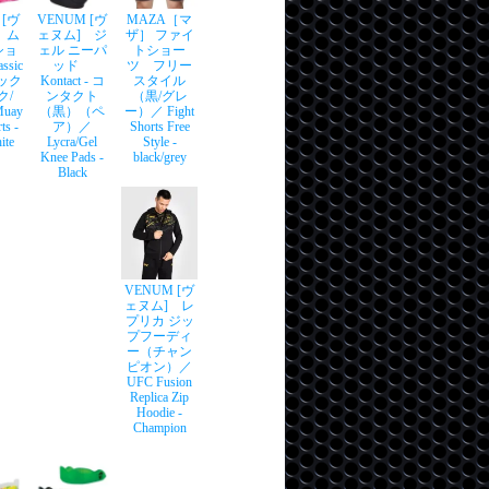
 [ヴ
VENUM [ヴ
MAZA［マ
 ム
ェヌム] ジ
ザ］ ファイ
ショ
ェル ニーパ
トショー
sic
ッド
ツ フリー
シック
Kontact - コ
スタイル
ク/
ンタクト
（黒/グレ
uay
（黒）（ペ
ー）／ Fight
ts -
ア）／
Shorts Free
ite
Lycra/Gel
Style -
Knee Pads -
black/grey
Black
VENUM [ヴ
ェヌム] レ
プリカ ジッ
プフーディ
ー（チャン
ピオン）／
UFC Fusion
Replica Zip
Hoodie -
Champion