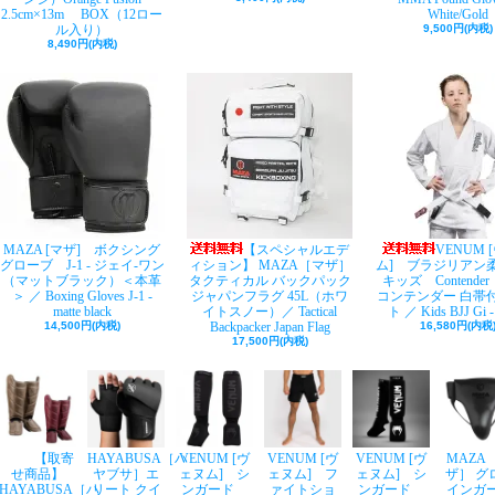
2.5cm×13m BOX（12ロー
White/Gold
ル入り）
9,500円(内税)
8,490円(内税)
MAZA [マザ] ボクシング
【スペシャルエデ
VENUM 
グローブ J-1 - ジェイ-ワン
ィション】 MAZA［マザ］
ム] ブラジリア
（マットブラック）＜本革
タクティカル バックパック
キッズ Contende
＞ ／ Boxing Gloves J-1 -
ジャパンフラグ 45L（ホワ
コンテンダー 白帯
matte black
イトスノー）／ Tactical
ト ／ Kids BJJ Gi -
14,500円(内税)
Backpacker Japan Flag
16,580円(内税
17,500円(内税)
【取寄
HAYABUSA［ハ
VENUM [ヴ
VENUM [ヴ
VENUM [ヴ
MAZA
せ商品】
ヤブサ］エ
ェヌム] シ
ェヌム] フ
ェヌム] シ
ザ］ グ
HAYABUSA［ハ
リート クイ
ンガード
ァイトショ
ンガード
インガ