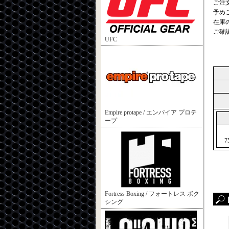
ご注
予め
在庫
ご確
UFC
Empire protape / エンパイア プロテ
ープ
7
Fortress Boxing / フォートレス ボク
シング