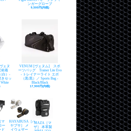
ンガーグローブ
9,500円(内税)
[ヴェヌ
VENUM [ヴェヌム] スポ
ン柔術着
ーツバッグ Trainer Lite Evo
r（白）-
- トレイナーライト エボ
付きセッ
（黒/黒）／ Sports Bag -
 White
Black/Black
)
17,900円(内税)
［マ
HAYABUSA［ハ
MAZA［マ
ロー
ヤブサ］ メ
ザ］ 本革製
ード
イウェザー