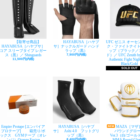
【取寄せ商品】
HAYABUSA［ハヤブ
UFC ゼニス オー
HAYABUSA［ハヤブサ］
サ］ナックルガード ハンド
ク・ファイトナイ
コア スリーブタイプ レガー
ラップ（黒）
ップ（ブラック／
ス（黒）／ Shinguards
7,900円(内税)
ド）／ UFC Zenith b
11,500円(内税)
Authentic Fight Nigh
Black/Gold
SOLD OUT
Empire Protape [エンパイア
HAYABUSA［ハヤブ
MAZA［マザ
プロテープ] 箱売り/ボ
サ］ Ashi 4.0 フットグリ
パウンドグロ
ックス GYMテープ（オレ
ップ（黒）
Ver.3（白/ゴー
ンジ）Orange Fusion
8,400円(内税)
MMA Pound Glov