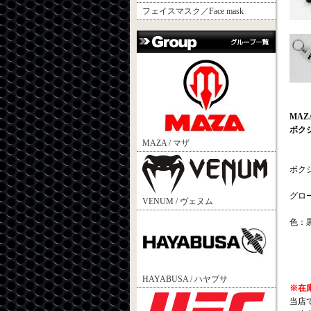
フェイスマスク／Face mask
MAZ
ボク
MAZA / マザ
ボク
グロー
VENUM / ヴェヌム
色：
HAYABUSA / ハヤブサ
※在
当店