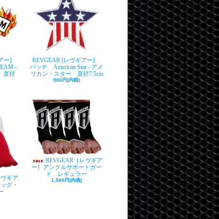
ギアー]
REVGEAR [レヴギアー]
AM -
パッチ American Star - アメ
 直径
リカン・スター 直径7.5cm
500円(内税)
REVGEAR［レヴギア
ー］アンクルサポートガー
ド レギュラー
[レヴギア
1,560円(内税)
ドッグ・
ー