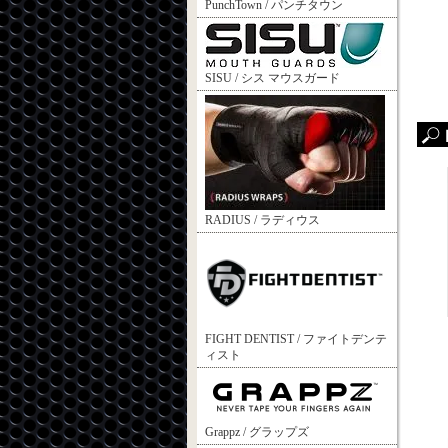
PunchTown / パンチタウン
SISU / シス マウスガード
RADIUS / ラディウス
FIGHT DENTIST / ファイトデンテ
ィスト
Grappz / グラップズ