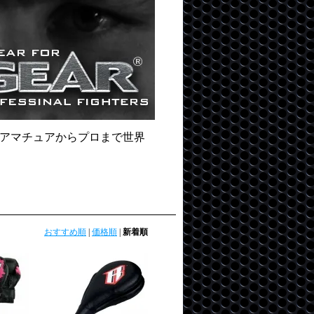
！アマチュアからプロまで世界
おすすめ順
|
価格順
|
新着順