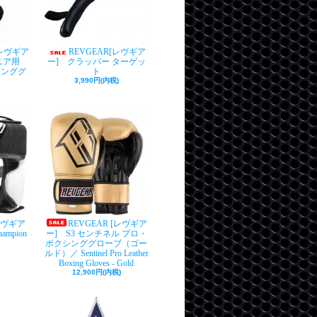
［レヴギア
REVGEAR[レヴギア
ニア用
ー] クラッパー ターゲッ
クシンググ
ト
3,990円(内税)
レヴギア
REVGEAR [レヴギア
mpion
ー] S3 センチネル プロ・
ボクシンググローブ（ゴー
ルド）／ Sentinel Pro Leather
Boxing Gloves - Gold
12,900円(内税)