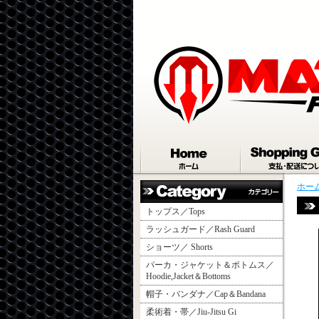
ホー
トップス／Tops
ラッシュガード／Rash Guard
ショーツ／ Shorts
パーカ・ジャケット＆ボトムス／
Hoodie,Jacket＆Bottoms
帽子・バンダナ／Cap＆Bandana
柔術着・帯／Jiu-Jitsu Gi