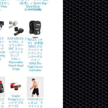
付きセッ
（黒/黒）／ Sports Bag -
 White
Black/Black
)
17,900円(内税)
［マ
HAYABUSA［ハ
MAZA［マ
ロー
ヤブサ］ メ
ザ］ 本革製
ード
イウェザー
MMA プロ
ング
180” ストレ
ファイト オ
oin
ッチハンド
ープンフィ
xing
ラップ
ンガーグロ
)
4.5m ／
ーブ ／
Mayweather
MMA Pro
Stretch Hand
Fight Gloves
Wraps
real leather
Empire
 [ヴ
Protape [エン
VENUM [ヴ
 ム
パイア プロ
ェヌム] フ
ショ
テープ]
ァイトショ