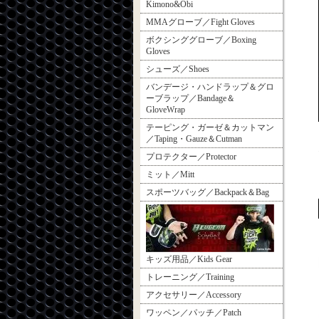
Kimono&Obi
MMAグローブ／Fight Gloves
ボクシンググローブ／Boxing
Gloves
シューズ／Shoes
バンデージ・ハンドラップ＆グロ
ーブラップ／Bandage＆
GloveWrap
テーピング・ガーゼ＆カットマン
／Taping・Gauze＆Cutman
プロテクター／Protector
ミット／Mitt
スポーツバッグ／Backpack＆Bag
キッズ用品／Kids Gear
トレーニング／Training
アクセサリー／Accessory
ワッペン／パッチ／Patch