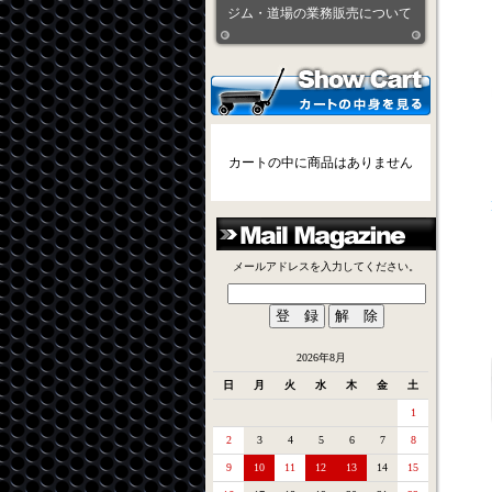
ジム・道場の業務販売について
カートの中に商品はありません
メールアドレスを入力してください。
2026年8月
日
月
火
水
木
金
土
1
2
3
4
5
6
7
8
9
10
11
12
13
14
15