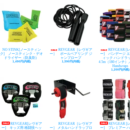
NO STINK[ノースティン
REVGEAR［レヴギア
REVGEAR 
ク] ノースティンク・デオ
ー］ ボールベアリング ジ
ー] バンデージ 
ドライザー（防臭剤）
ャンプロープ
ィック ハンド
1,490円(内税)
1,590円(内税)
4.5m（180インチ）／ E
Handwraps
1,200円(内税)
REVGEAR[レヴギア
REVGEAR［レヴギア
REVGEAR 
ー] キッズ用 格闘技ヘッ
ー］ メタルハンドラップロ
ー] プレミアー 