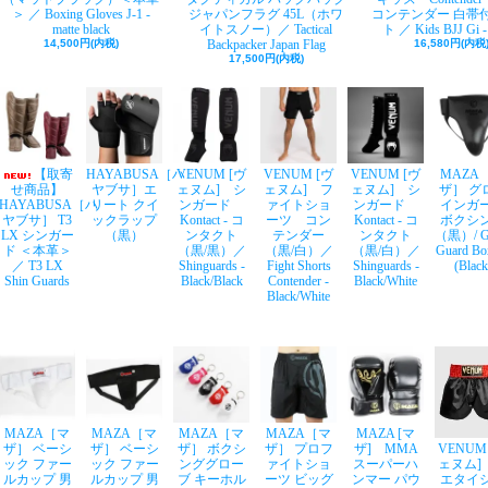
＞ ／ Boxing Gloves J-1 -
ジャパンフラグ 45L（ホワ
コンテンダー 白帯
matte black
イトスノー）／ Tactical
ト ／ Kids BJJ Gi -
14,500円(内税)
Backpacker Japan Flag
16,580円(内税
17,500円(内税)
【取寄
HAYABUSA［ハ
VENUM [ヴ
VENUM [ヴ
VENUM [ヴ
MAZA
せ商品】
ヤブサ］エ
ェヌム] シ
ェヌム] フ
ェヌム] シ
ザ］ グ
HAYABUSA［ハ
リート クイ
ンガード
ァイトショ
ンガード
インガ
ヤブサ］ T3
ックラップ
Kontact - コ
ーツ コン
Kontact - コ
ボクシ
LX シンガー
（黒）
ンタクト
テンダー
ンタクト
（黒）/ Gr
ド ＜本革＞
（黒/黒）／
（黒/白）／
（黒/白）／
Guard Bo
／ T3 LX
Shinguards -
Fight Shorts
Shinguards -
(Black
Shin Guards
Black/Black
Contender -
Black/White
Black/White
MAZA［マ
MAZA［マ
MAZA［マ
MAZA［マ
MAZA [マ
ザ］ ベーシ
ザ］ ベーシ
ザ］ ボクシ
ザ］ プロフ
ザ] MMA
VENUM
ック ファー
ック ファー
ンググロー
ァイトショ
スーパーハ
ェヌム]
ルカップ 男
ルカップ 男
ブ キーホル
ーツ ビッグ
ンマー パウ
エタイ