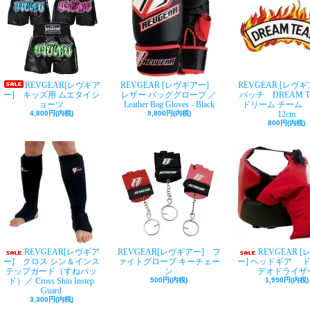
REVGEAR[レヴギア
REVGEAR [レヴギアー]
REVGEAR [レヴ
ー] キッズ用 ムエタイシ
レザー バッググローブ ／
パッチ DREAM TE
ョーツ
Leather Bag Gloves - Black
ドリーム チーム
4,800円(内税)
9,800円(内税)
12cm
800円(内税)
REVGEAR[レヴギア
REVGEAR[レヴギアー] フ
REVGEAR 
ー] クロス シン＆インス
ァイトグローブ キーチェー
ー] ヘッドギア 
テップガード（すねパッ
ン
デオドライザ
ド）／ Cross Shin Instep
500円(内税)
1,990円(内税)
Guard
3,300円(内税)