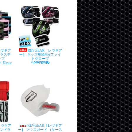
[レヴギア
REVGEAR［レヴギア
エラステ
ー］ キッズ用MMAファイ
ラップ
トグローブ
lastic
4,000円(内税)
[レヴギア
REVGEAR［レヴギア
ハンドラ
ー］ マウスガード （ケース