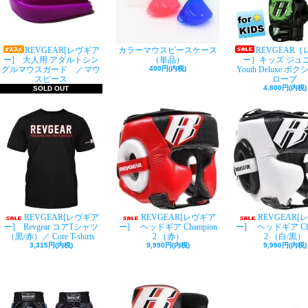
REVGEAR[レヴギア
カラーマウスピースケース
REVGEAR
ー] 大人用 アダルトシン
（単品）
ー］キッズ ジュ
グルマウスガード ／マウ
400円(内税)
Youth Deluxe ボ
スピース
ローブ
4,800円(内税)
SOLD OUT
REVGEAR[レヴギア
REVGEAR[レヴギア
REVGEAR[
ー] Revgear コアTシャツ
ー] ヘッドギア Champion
ー] ヘッドギア Cha
（黒/赤）／ Core T-shirts
2 （赤）
2 （白/黒）
3,315円(内税)
9,990円(内税)
9,990円(内税)