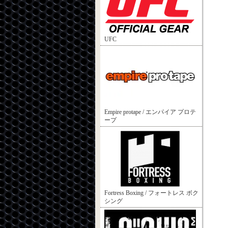
UFC
Empire protape / エンパイア プロテ
ープ
Fortress Boxing / フォートレス ボク
シング