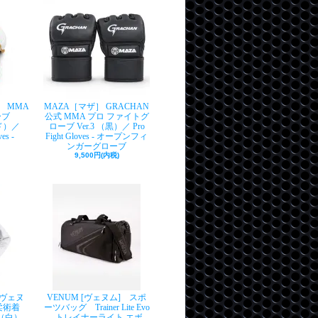
］ MMA
MAZA［マザ］ GRACHAN
ーブ
公式 MMA プロ ファイトグ
ルド）／
ローブ Ver.3 （黒）／ Pro
es -
Fight Gloves - オープンフィ
ンガーグローブ
9,500円(内税)
[ヴェヌ
VENUM [ヴェヌム] スポ
ン柔術着
ーツバッグ Trainer Lite Evo
r（白）-
- トレイナーライト エボ