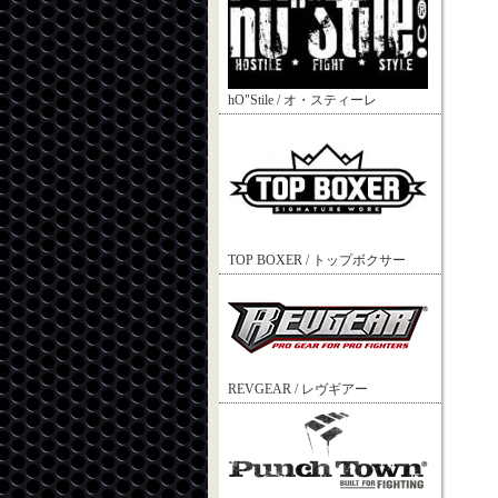
hO"Stile / オ・スティーレ
TOP BOXER / トップボクサー
REVGEAR / レヴギアー