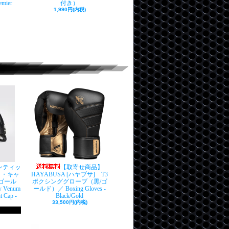
mier
付き）
1,990円(内税)
センティッ
【取寄せ商品】
ト・キャ
HAYABUSA [ハヤブサ] T3
ゴール
ボクシンググローブ（黒/ゴ
y Venum
ールド）／ Boxing Gloves -
t Cap -
Black/Gold
33,500円(内税)