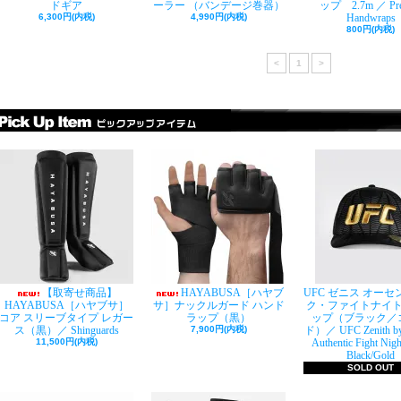
ドギア
ーラー （バンデージ巻器）
ップ 2.7m ／ Pre
6,300円(内税)
4,990円(内税)
Handwraps
800円(内税)
<
1
>
【取寄せ商品】
HAYABUSA［ハヤブ
UFC ゼニス オー
HAYABUSA［ハヤブサ］
サ］ナックルガード ハンド
ク・ファイトナイ
コア スリーブタイプ レガー
ラップ（黒）
ップ（ブラック／
ス（黒）／ Shinguards
7,900円(内税)
ド）／ UFC Zenith b
11,500円(内税)
Authentic Fight Nigh
Black/Gold
SOLD OUT