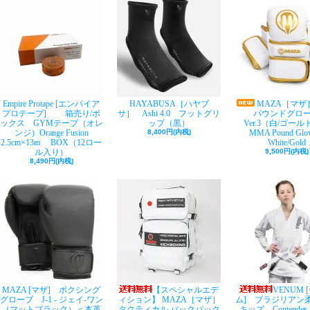
Empire Protape [エンパイア
HAYABUSA［ハヤブ
MAZA［マザ
プロテープ] 箱売り/ボ
サ］ Ashi 4.0 フットグリ
パウンドグロ
ックス GYMテープ（オレ
ップ（黒）
Ver.3（白/ゴー
ンジ）Orange Fusion
8,400円(内税)
MMA Pound Glov
2.5cm×13m BOX（12ロー
White/Gold
ル入り）
9,500円(内税)
8,490円(内税)
MAZA [マザ] ボクシング
【スペシャルエデ
VENUM 
グローブ J-1 - ジェイ-ワン
ィション】 MAZA［マザ］
ム] ブラジリア
（マットブラック）＜本革
タクティカル バックパック
キッズ Contende