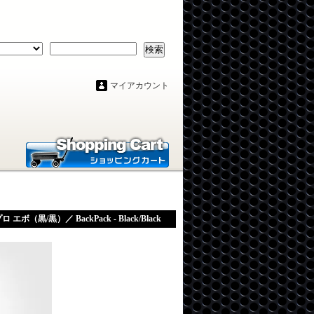
検索
マイアカウント
ボ（黒/黒）／ BackPack - Black/Black