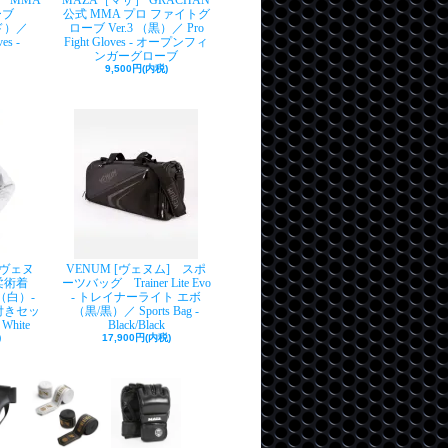
］ MMA
MAZA［マザ］ GRACHAN
ーブ
公式 MMA プロ ファイトグ
ルド）／
ローブ Ver.3 （黒）／ Pro
es -
Fight Gloves - オープンフィ
ンガーグローブ
9,500円(内税)
[ヴェヌ
VENUM [ヴェヌム] スポ
ン柔術着
ーツバッグ Trainer Lite Evo
r（白）-
- トレイナーライト エボ
付きセッ
（黒/黒）／ Sports Bag -
 White
Black/Black
)
17,900円(内税)