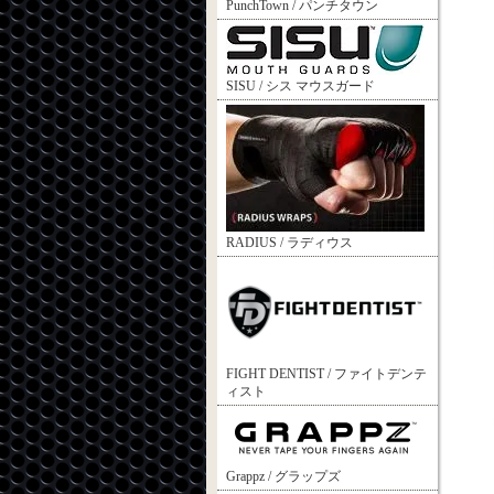
PunchTown / パンチタウン
SISU / シス マウスガード
RADIUS / ラディウス
FIGHT DENTIST / ファイトデンテ
ィスト
Grappz / グラップズ