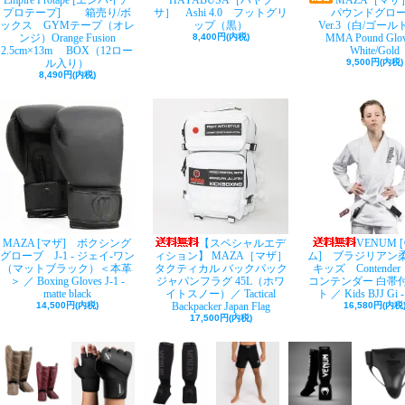
Empire Protape [エンパイア
HAYABUSA［ハヤブ
MAZA［マザ
プロテープ] 箱売り/ボ
サ］ Ashi 4.0 フットグリ
パウンドグロ
ックス GYMテープ（オレ
ップ（黒）
Ver.3（白/ゴー
ンジ）Orange Fusion
8,400円(内税)
MMA Pound Glov
2.5cm×13m BOX（12ロー
White/Gold
ル入り）
9,500円(内税)
8,490円(内税)
MAZA [マザ] ボクシング
【スペシャルエデ
VENUM 
グローブ J-1 - ジェイ-ワン
ィション】 MAZA［マザ］
ム] ブラジリア
（マットブラック）＜本革
タクティカル バックパック
キッズ Contende
＞ ／ Boxing Gloves J-1 -
ジャパンフラグ 45L（ホワ
コンテンダー 白帯
matte black
イトスノー）／ Tactical
ト ／ Kids BJJ Gi -
14,500円(内税)
Backpacker Japan Flag
16,580円(内税
17,500円(内税)