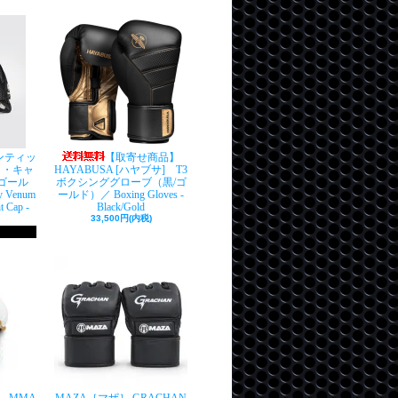
センティッ
【取寄せ商品】
ト・キャ
HAYABUSA [ハヤブサ] T3
ゴール
ボクシンググローブ（黒/ゴ
y Venum
ールド）／ Boxing Gloves -
t Cap -
Black/Gold
33,500円(内税)