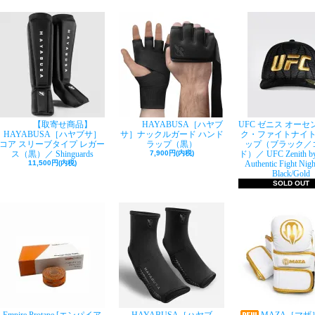
【取寄せ商品】
HAYABUSA［ハヤブ
UFC ゼニス オー
HAYABUSA［ハヤブサ］
サ］ナックルガード ハンド
ク・ファイトナイ
コア スリーブタイプ レガー
ラップ（黒）
ップ（ブラック／
ス（黒）／ Shinguards
7,900円(内税)
ド）／ UFC Zenith b
11,500円(内税)
Authentic Fight Nigh
Black/Gold
SOLD OUT