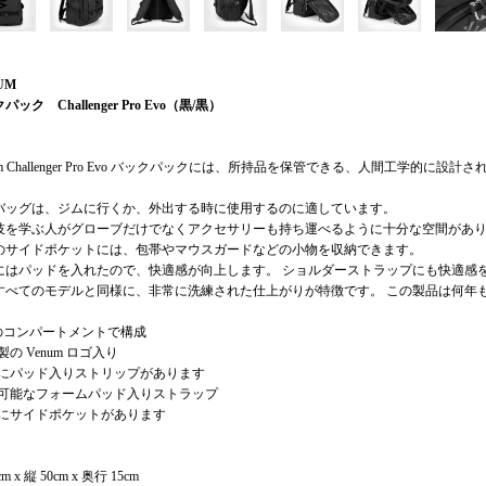
NUM
パック Challenger Pro Evo（黒/黒）
um Challenger Pro Evo バックパックには、所持品を保管できる、人間工学的
バッグは、ジムに行くか、外出する時に使用するのに適しています。
技を学ぶ人がグローブだけでなくアクセサリーも持ち運べるように十分な空間があ
のサイドポケットには、包帯やマウスガードなどの小物を収納できます。
にはパッドを入れたので、快適感が向上します。 ショルダーストラップにも快適感
すべてのモデルと同様に、非常に洗練された仕上がりが特徴です。 この製品は何年
つのコンパートメントで構成
製の Venum ロゴ入り
面にパッド入りストリップがあります
節可能なフォームパッド入りストラップ
側にサイドポケットがあります
cm x 縦 50cm x 奥行 15cm