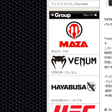
フェイスマスク／Face mask
VE
バック
Ven
す。
この
MAZA / マザ
格闘
外側
背面
他の
VENUM / ヴェヌム
-3
-ゴム
-背
-調
-外
HAYABUSA / ハヤブサ
横 30