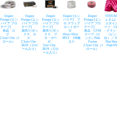
Empire
Empire
Empire
Empire [エン
Empire
VENUM
Protape [エン
Protape [エン
Protape [エン
パイア] プ
Protape [エン
ェヌム]
パイア プロ
パイア プロ
パイア プロ
ロ スワッブ
パイア プロ
エタイ
テープ]
テープ]
テープ]
カットガー
テープ]
ーツ Clas
単品 ロ
箱売り/ボッ
箱売り/ボッ
ゼ
単品 GYM
- クラ
ゴ
クス ロ
クス プ
10cm×10cm
テープ（ピ
（ピン
2.5cm×13m（1
ゴ
ロ・ガー
8PLY 100枚
ンク）Pink
白） ／ M
ロール）
2.5cm×13m
ゼ
入り
Fusion
Thai Shor
BOX（12ロ
5cm×15m
2.5cm×13m（1
Pink/Wh
ール入り）
BOX（12ロ
ロール）
ール入り）