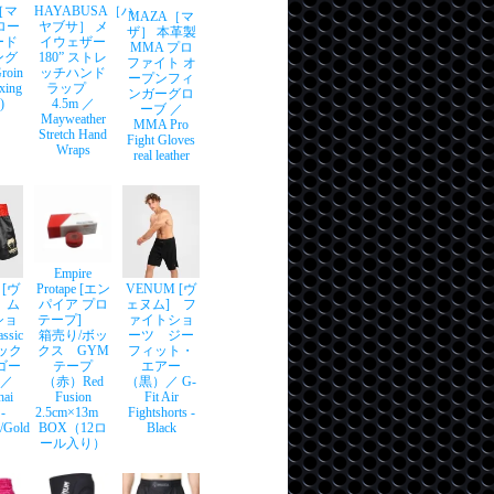
［マ
HAYABUSA［ハ
MAZA［マ
ロー
ヤブサ］ メ
ザ］ 本革製
ード
イウェザー
MMA プロ
ング
180” ストレ
ファイト オ
oin
ッチハンド
ープンフィ
xing
ラップ
ンガーグロ
)
4.5m ／
ーブ ／
Mayweather
MMA Pro
Stretch Hand
Fight Gloves
Wraps
real leather
Empire
 [ヴ
Protape [エン
VENUM [ヴ
 ム
パイア プロ
ェヌム] フ
ショ
テープ]
ァイトショ
sic
箱売り/ボッ
ーツ ジー
シック
クス GYM
フィット・
/ゴー
テープ
エアー
 ／
（赤）Red
（黒）／ G-
hai
Fusion
Fit Air
 -
2.5cm×13m
Fightshorts -
/Gold
BOX（12ロ
Black
ール入り）