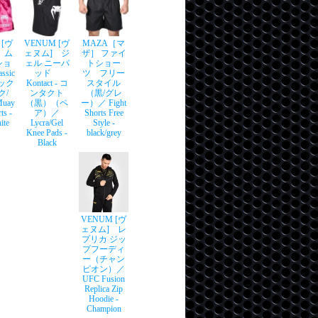
 [ヴ
VENUM [ヴ
MAZA［マ
 ム
ェヌム] ジ
ザ］ ファイ
ショ
ェル ニーパ
トショー
sic
ッド
ツ フリー
シック
Kontact - コ
スタイル
ク/
ンタクト
（黒/グレ
uay
（黒）（ペ
ー）／ Fight
ts -
ア）／
Shorts Free
ite
Lycra/Gel
Style -
Knee Pads -
black/grey
Black
VENUM [ヴ
ェヌム] レ
プリカ ジッ
プフーディ
ー（チャン
ピオン）／
UFC Fusion
Replica Zip
Hoodie -
Champion