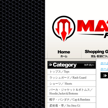
ホー
ホー
トップス／Tops
ラッシュガード／Rash Guard
ショーツ／ Shorts
パーカ・ジャケット＆ボトムス／
Hoodie,Jacket＆Bottoms
帽子・バンダナ／Cap＆Bandana
柔術着・帯／Jiu-Jitsu Gi