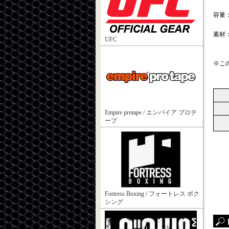
容量：
素材
UFC
※こ
Empire protape / エンパイア プロテ
ープ
Fortress Boxing / フォートレス ボク
シング