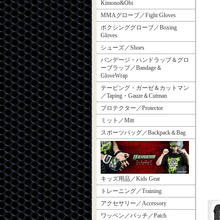
Kimono&Obi
MMAグローブ／Fight Gloves
ボクシンググローブ／Boxing
Gloves
シューズ／Shoes
バンデージ・ハンドラップ＆グロ
ーブラップ／Bandage＆
GloveWrap
テーピング・ガーゼ＆カットマン
／Taping・Gauze＆Cutman
プロテクター／Protector
ミット／Mitt
スポーツバッグ／Backpack＆Bag
キッズ用品／Kids Gear
トレーニング／Training
アクセサリー／Accessory
ワッペン／パッチ／Patch