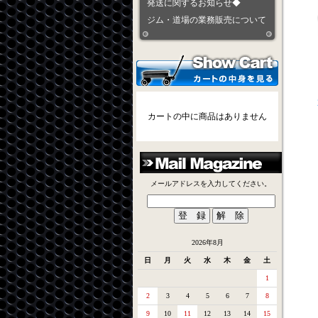
発送に関するお知らせ◆
ジム・道場の業務販売について
カートの中に商品はありません
メールアドレスを入力してください。
2026年8月
日
月
火
水
木
金
土
1
2
3
4
5
6
7
8
9
10
11
12
13
14
15