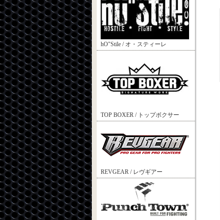
hO"Stile / オ・スティーレ
TOP BOXER / トップボクサー
REVGEAR / レヴギアー