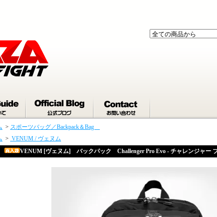
ム
>
スポーツバッグ／Backpack＆Bag
ム
>
VENUM / ヴェヌム
VENUM [ヴェヌム] バックパック Challenger Pro Evo - チャレンジャー プロ エ