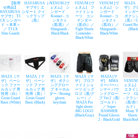
【取寄
HAYABUSA［ハ
VENUM [ヴ
VENUM [ヴ
VENUM [ヴ
MAZA
せ商品】
ヤブサ］エ
ェヌム] シ
ェヌム] フ
ェヌム] シ
ザ］ グ
HAYABUSA［ハ
リート クイ
ンガード
ァイトショ
ンガード
インガ
ヤブサ］ T3
ックラップ
Kontact - コ
ーツ コン
Kontact - コ
ボクシ
LX シンガー
（黒）
ンタクト
テンダー
ンタクト
（黒）/ Gr
ド ＜本革＞
（黒/黒）／
（黒/白）／
（黒/白）／
Guard Bo
／ T3 LX
Shinguards -
Fight Shorts
Shinguards -
(Black
Shin Guards
Black/Black
Contender -
Black/White
Black/White
MAZA［マ
MAZA［マ
MAZA［マ
MAZA［マ
MAZA [マ
ザ］ ベーシ
ザ］ ベーシ
ザ］ ボクシ
ザ］ プロフ
ザ] MMA
VENUM
ック ファー
ック ファー
ンググロー
ァイトショ
スーパーハ
ェヌム]
ルカップ 男
ルカップ 男
ブ キーホル
ーツ ビッグ
ンマー パウ
エタイ
性用（白）/
性用（黒）/
ダー / Boxing
ロゴ（黒/グ
ンドグロー
ーツ Clas
Groin Guard
Groin Guard
gloves
レー）／
ブ Ver.2（黒/
- クラ
Basic (White)
Basic (Black)
keychain
MAZA Pro
ゴールド）
（黒/赤
fight shorts
／ Super
ルド）
BIG LOGO
HAMMER
Muay T
(Black/Gray)
Pound Gloves
Shorts
2 - Black/Gold
Black/Red