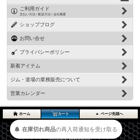
ご利用ガイド
支払い方法 / 配送方法 / 会社概要
ショップブログ
お問い合せ
プライバシーポリシー
新着アイテム
ジム・道場の業務販売について
営業カレンダー
ホーム
カート
ページ先頭へ
在庫切れ商品
の
再入荷
通知を
受け取る
表示切替 : スマートフォン |
PC版
Copyright by MAZA合同会社