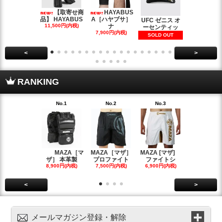
【取寄せ商
HAYABUS
【
品】 HAYABUS
A［ハヤブサ］
せ商品】 HA
UFC ゼニス オ
11,500円(内税)
ナ
BUS
ーセンティッ
7,900円(内税)
33,500円(内
SOLD OUT
<
>
RANKING
No.1
No.2
No.3
No.4
MAZA［マ
MAZA［マザ］
MAZA [マザ]
Grapp
ザ］ 本革製
プロファイト
ファイトシ
ラップズ
8,900円(内税)
7,500円(内税)
6,900円(内税)
6,700円(内
<
>
メールマガジン登録・解除