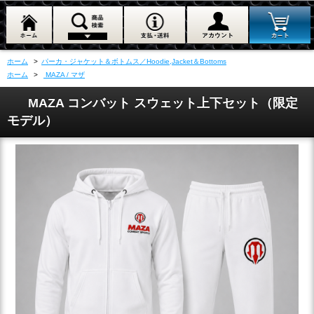
ホーム
>
パーカ・ジャケット＆ボトムス／Hoodie,Jacket＆Bottoms
ホーム
>
MAZA / マザ
MAZA コンバット スウェット上下セット（限定
モデル）