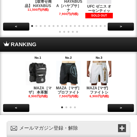
【取寄せ商
HAYABUS
【
品】 HAYABUS
A［ハヤブサ］
せ商品】 HA
UFC ゼニス オ
11,500円(内税)
ナ
BUS
ーセンティッ
7,900円(内税)
33,500円(内
SOLD OUT
<
>
RANKING
No.1
No.2
No.3
No.4
MAZA［マ
MAZA［マザ］
MAZA [マザ]
Grapp
ザ］ 本革製
プロファイト
ファイトシ
ラップズ
8,900円(内税)
7,500円(内税)
6,900円(内税)
6,700円(内
<
>
メールマガジン登録・解除